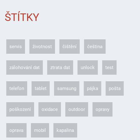
ŠTÍTKY
servis
životnost
čištění
čeština
zálohování dat
ztrata dat
unlock
test
telefon
tablet
samsung
pájka
pošta
poškození
oxidace
outdoor
opravy
oprava
mobil
kapalina