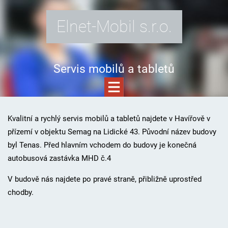
Elnet-Mobil s.r.o.
Servis mobilů a tabletů
Kvalitní a rychlý servis mobilů a tabletů najdete v Havířově v
přízemí v objektu Semag na Lidické 43. Původní název budovy
byl Tenas. Před hlavním vchodem do budovy je konečná
autobusová zastávka MHD č.4
V budově nás najdete po pravé straně, přibližně uprostřed
chodby.