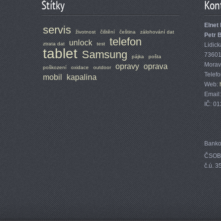
Štítky
Kon
Elnet 
servis
životnost
čištění
čeština
zálohování dat
Petr 
telefon
unlock
ztrata dat
test
Lidick
tablet
Samsung
7360
pájka
pošta
Morav
opravy
oprava
poškození
oxidace
outdoor
Telef
mobil
kapalina
Web:
Email
IČ: 0
Banko
ČSOB,
č.ú. 