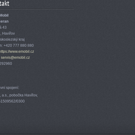
takt
Mobil
Beran
á 43
1
,
Havířov
skoslezský kraj
on:
+420 777 880 880
https://www.emobil.cz
:
servis@emobil.cz
1292960
vní spojení:
 a.s., pobočka Havířov,
351509562/0300