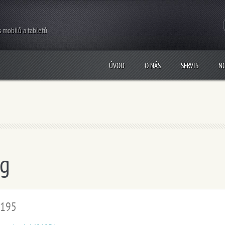
s mobilů a tabletů
ÚVOD
O NÁS
SERVIS
N
ng
9195