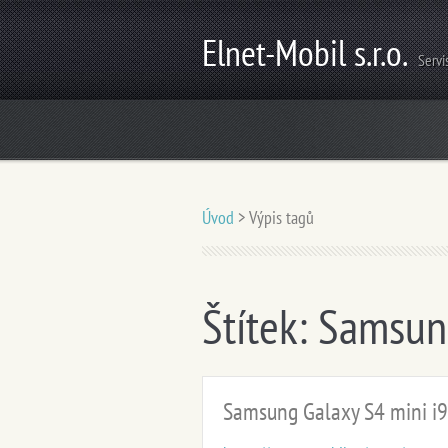
Elnet-Mobil s.r.o.
Servi
Úvod
>
Výpis tagů
Štítek: Samsu
Samsung Galaxy S4 mini i