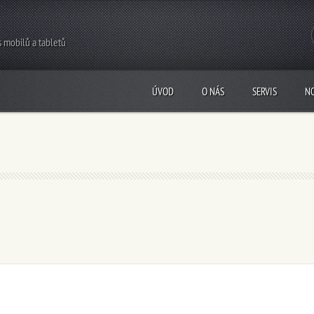
s mobilů a tabletů
ÚVOD
O NÁS
SERVIS
N