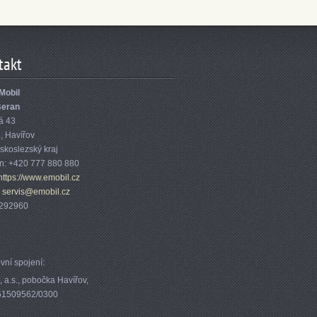
takt
Mobil
Beran
á 43
1
,
Havířov
skoslezský kraj
on:
+420 777 880 880
https://www.emobil.cz
:
servis@emobil.cz
1292960
vní spojení:
 a.s., pobočka Havířov,
351509562/0300