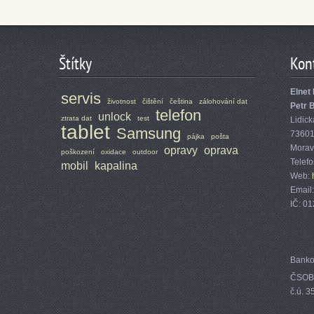
Štítky
Kon
Elnet 
servis
životnost
čištění
čeština
zálohování dat
Petr 
telefon
unlock
ztrata dat
test
Lidick
tablet
Samsung
7360
pájka
pošta
Morav
opravy
oprava
poškození
oxidace
outdoor
Telef
mobil
kapalina
Web:
Email
IČ: 0
Banko
ČSOB,
č.ú. 