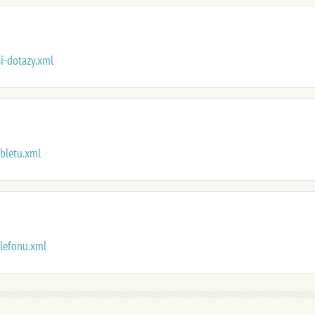
si-dotazy.xml
abletu.xml
elefonu.xml