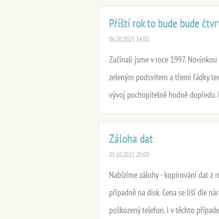
Příští rok to bude bude čtv
06.10.2021 14:02
Začínali jsme v roce 1997. Novinkou 
zeleným podsvitem a třemi řádky tex
vývoj pochopitelně hodně dopředu. Ba
Záloha dat
05.10.2021 20:03
Nabízíme zálohy - kopírování dat z 
případně na disk. Cena se liší dle ná
poškozený telefon. I v těchto případ