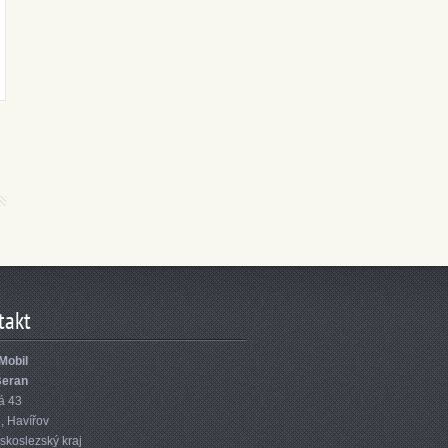
takt
Mobil
Beran
á 43
1
,
Havířov
skoslezský kraj