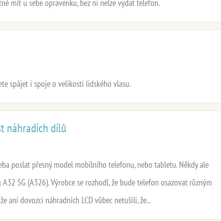
tné mít u sebe opravenku, bez ni nelze vydat telefon.
e spájet i spoje o velikosti lidského vlasu.
t náhradích dílů
eba poslat přesný model mobilního telefonu, nebo tabletu. Někdy ale
g A32 5G (A326). Výrobce se rozhodl, že bude telefon osazovat různým
že ani dovozci náhradních LCD vůbec netušili, že...