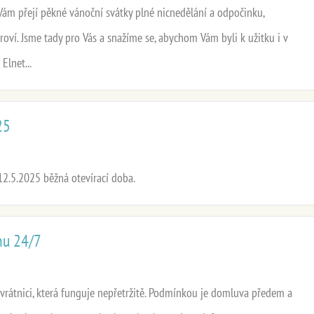
 Vám přejí pěkné vánoční svátky plné nicnedělání a odpočinku,
oví. Jsme tady pro Vás a snažíme se, abychom Vám byli k užitku i v
Elnet...
25
12.5.2025 běžná otevírací doba.
nu 24/7
vrátnici, která funguje nepřetržitě. Podmínkou je domluva předem a