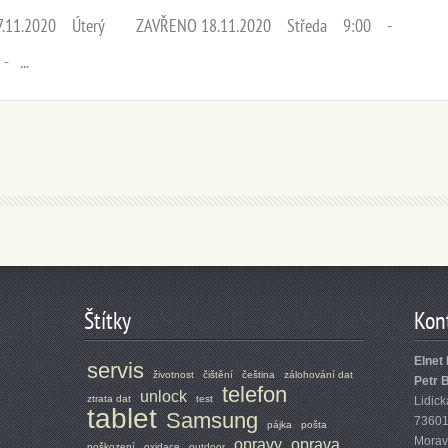
17.11.2020 Úterý ZAVŘENO 18.11.2020 Středa 9:00 -
 ...
Štítky
Kon
Elnet 
servis
životnost
čištění
čeština
zálohování dat
Petr 
telefon
unlock
ztrata dat
test
Lidick
tablet
Samsung
7360
pájka
pošta
Morav
opravy
oprava
poškození
oxidace
outdoor