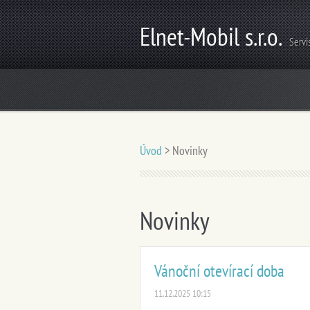
Elnet-Mobil s.r.o.
Servi
Úvod
>
Novinky
Novinky
Vánoční otevírací doba
11.12.2025 10:15