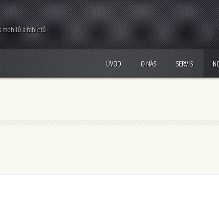
s mobilů a tabletů
ÚVOD
O NÁS
SERVIS
N