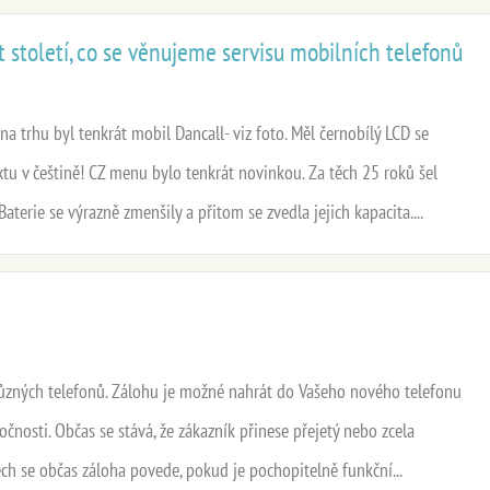
rt století, co se věnujeme servisu mobilních telefonů
na trhu byl tenkrát mobil Dancall- viz foto. Měl černobílý LCD se
tu v češtině! CZ menu bylo tenkrát novinkou. Za těch 25 roků šel
terie se výrazně zmenšily a přitom se zvedla jejich kapacita....
různých telefonů. Zálohu je možné nahrát do Vašeho nového telefonu
ročnosti. Občas se stává, že zákazník přinese přejetý nebo zcela
ech se občas záloha povede, pokud je pochopitelně funkční...