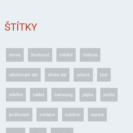
ŠTÍTKY
servis
životnost
čištění
čeština
zálohování dat
ztrata dat
unlock
test
telefon
tablet
samsung
pájka
pošta
poškození
oxidace
outdoor
opravy