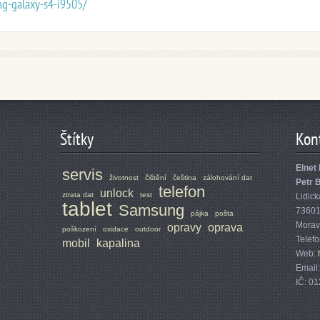
g-galaxy-s4-i9505/
Štítky
Kon
Elnet 
servis
životnost
čištění
čeština
zálohování dat
Petr 
telefon
unlock
ztrata dat
test
Lidick
tablet
Samsung
7360
pájka
pošta
Morav
opravy
oprava
poškození
oxidace
outdoor
Telef
mobil
kapalina
Web:
Email
IČ: 0