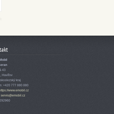
takt
Mobil
Beran
á 43
1
,
Havířov
skoslezský kraj
on:
+420 777 880 880
https://www.emobil.cz
:
servis@emobil.cz
1292960