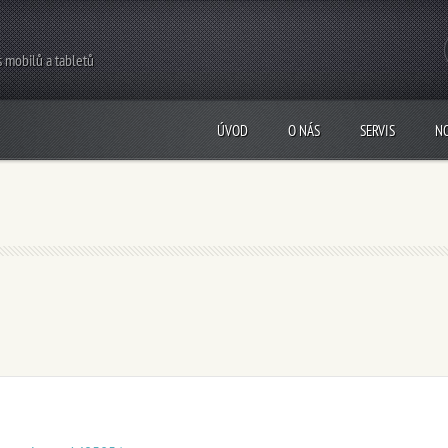
s mobilů a tabletů
ÚVOD
O NÁS
SERVIS
N