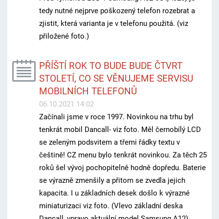
tedy nutné nejprve poškozený telefon rozebrat a
zjistit, která varianta je v telefonu použitá. (viz
přiložené foto.)
PŘÍŠTÍ ROK TO BUDE BUDE ČTVRT
STOLETÍ, CO SE VĚNUJEME SERVISU
MOBILNÍCH TELEFONŮ
06.10.2021 14:02
Začínali jsme v roce 1997. Novinkou na trhu byl
tenkrát mobil Dancall- viz foto. Měl černobílý LCD
se zeleným podsvitem a třemi řádky textu v
češtině! CZ menu bylo tenkrát novinkou. Za těch 25
roků šel vývoj pochopitelně hodně dopředu. Baterie
se výrazně zmenšily a přitom se zvedla jejich
kapacita. I u základních desek došlo k výrazné
miniaturizaci viz foto. (Vlevo základní deska
Dancall, vpravo aktuální model Samsung A12)