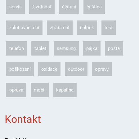
servis
životnost
čištění
čeština
zálohování dat
ztrata dat
unlock
test
telefon
tablet
samsung
pájka
pošta
poškození
oxidace
outdoor
opravy
oprava
mobil
kapalina
Kontakt