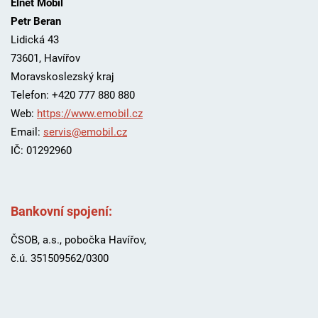
Elnet Mobil
Petr Beran
Lidická 43
73601
,
Havířov
Moravskoslezský kraj
Telefon:
+420 777 880 880
Web:
https://www.emobil.cz
Email:
servis@emobil.cz
IČ: 01292960
Bankovní spojení:
ČSOB, a.s., pobočka Havířov,
č.ú. 351509562/0300